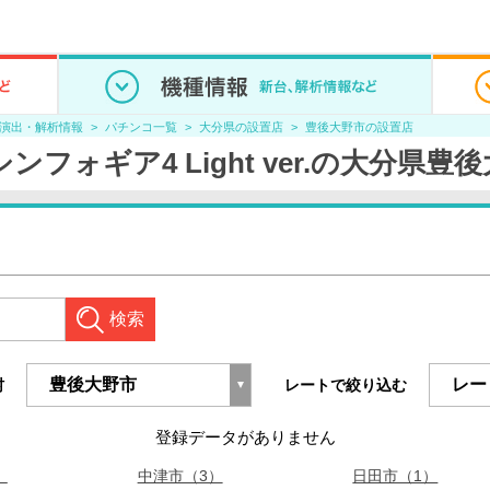
/演出・解析情報
パチンコ一覧
大分県の設置店
豊後大野市の設置店
フォギア4 Light ver.の大分県
検索
村
レートで絞り込む
登録データがありません
）
中津市（3）
日田市（1）