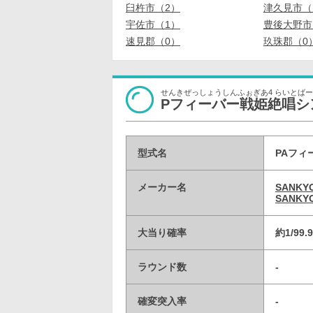
臼杵市（2）
津久見市（
宇佐市（1）
豊後大野市
速見郡（0）
玖珠郡（0
せんきぜっしょうしんふぉぎあ4 らいとば
Pフィーバー戦姫絶唱シンフォ
型式名
PAフィ
メーカー名
SANK
SANK
大当り確率
約1/9
ラウンド数
-
確変突入率
-