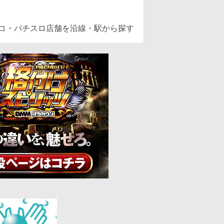
ンコ・パチスロ店舗を沿線・駅から探す