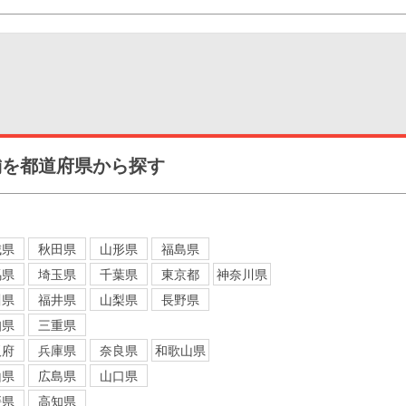
舗を都道府県から探す
城県
秋田県
山形県
福島県
馬県
埼玉県
千葉県
東京都
神奈川県
川県
福井県
山梨県
長野県
知県
三重県
阪府
兵庫県
奈良県
和歌山県
山県
広島県
山口県
媛県
高知県