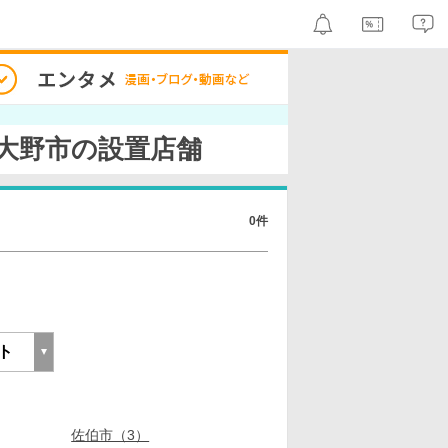
豊後大野市の設置店舗
0件
佐伯市（3）