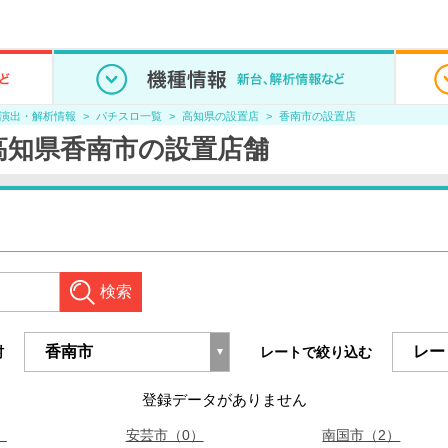
/演出・解析情報
パチスロ一覧
高知県の設置店
香南市の設置店
戦の高知県香南市の設置店舗
検索
村
レートで絞り込む
登録データがありません
）
安芸市（0）
南国市（2）