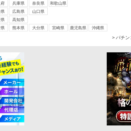
阪府
兵庫県
奈良県
和歌山県
山県
広島県
山口県
媛県
高知県
崎県
熊本県
大分県
宮崎県
鹿児島県
沖縄県
> パチ