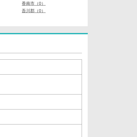
香南市（0）
吾川郡（0）