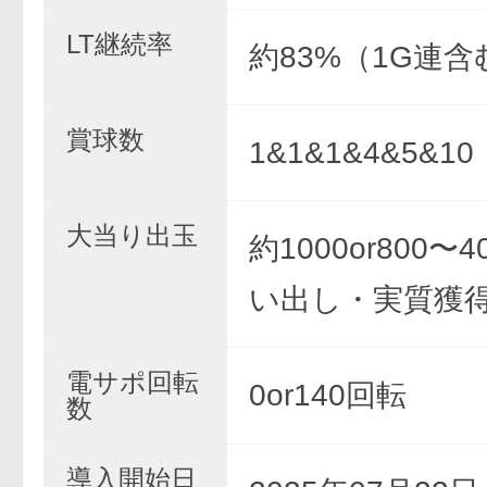
LT継続率
約83%（1G連含
賞球数
1&1&1&4&5&10
大当り出玉
約1000or800〜
い出し・実質獲
電サポ回転
0or140回転
数
導入開始日