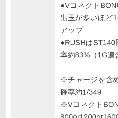
●VコネクトBON
出玉が多いほど1
アップ
●RUSHはST14
率約83%（1G連
※チャージを含
確率約1/349
※VコネクトBO
800or1200or160