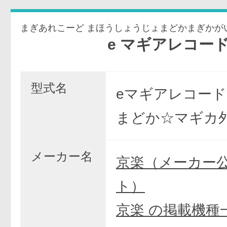
まぎあれこーど まほうしょうじょまどかまぎかが
e マギアレコード 魔法
型式名
eマギアレコー
まどか☆マギカ外
メーカー名
京楽（メーカー
ト）
京楽 の掲載機種