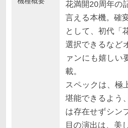
機種概要
花満開20周年の
言える本機。確
として、初代「
選択できるなど
ァンにも嬉しい
載。
スペックは、極
堪能できるよう
は存在せずシン
目の演出は、美