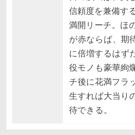
信頼度を兼備す
満開リーチ。ほ
が赤ならば、期
に倍増するはず
役モノも豪華絢
チ後に花満フラ
生すれば大当り
待できる。