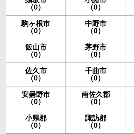
（0）
（0）
駒ヶ根市
中野市
（0）
（0）
飯山市
茅野市
（0）
（0）
佐久市
千曲市
（0）
（0）
安曇野市
南佐久郡
（0）
（0）
小県郡
諏訪郡
（0）
（0）