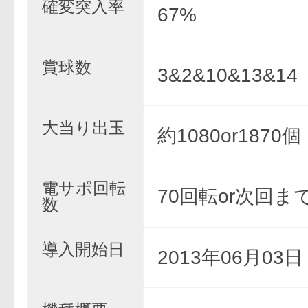
確変突入率
67%
賞球数
3&2&10&13&14
大当り出玉
約1080or1870個
電サポ回転
70回転or次回ま
数
導入開始日
2013年06月03