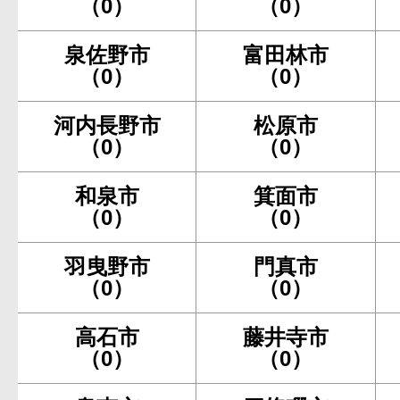
（0）
（0）
泉佐野市
富田林市
（0）
（0）
河内長野市
松原市
（0）
（0）
和泉市
箕面市
（0）
（0）
羽曳野市
門真市
（0）
（0）
高石市
藤井寺市
（0）
（0）