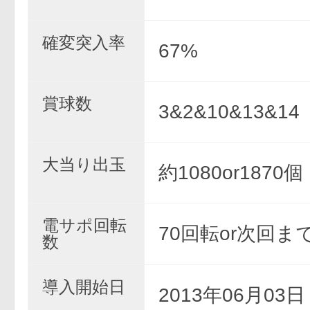
確変突入率
67%
賞球数
3&2&10&13&14
大当り出玉
約1080or1870個
電サポ回転
70回転or次回ま
数
導入開始日
2013年06月03