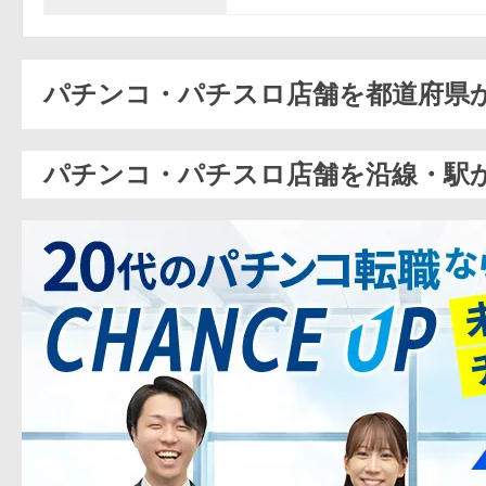
パチンコ・パチスロ店舗を都道府県
パチンコ・パチスロ店舗を沿線・駅