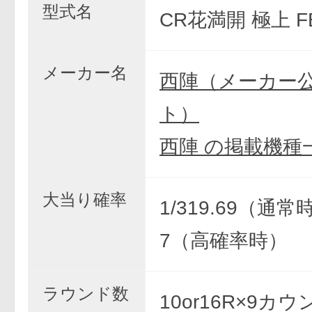
型式名
CR花満開 極上 F
メーカー名
西陣（メーカー
ト）
西陣 の掲載機種
大当り確率
1/319.69（通常時
7（高確率時）
ラウンド数
10or16R×9カウ