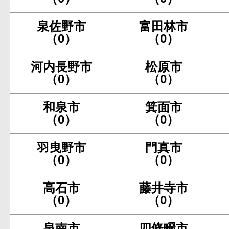
泉佐野市
富田林市
（0）
（0）
河内長野市
松原市
（0）
（0）
和泉市
箕面市
（0）
（0）
羽曳野市
門真市
（0）
（0）
高石市
藤井寺市
（0）
（0）
泉南市
四條畷市