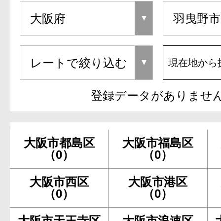
現在地から
登録データがありませ
大阪市都島区
大阪市福島区
（0）
（0）
大阪市西区
大阪市港区
（0）
（0）
大阪市天王寺区
大阪市浪速区