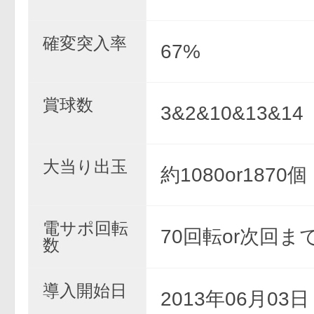
確変突入率
67%
賞球数
3&2&10&13&14
大当り出玉
約1080or1870個
電サポ回転
70回転or次回ま
数
導入開始日
2013年06月03