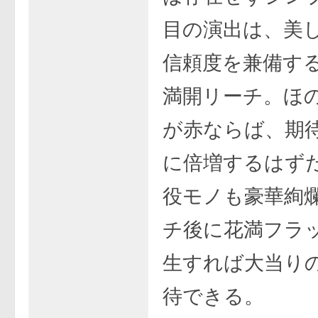
目の演出は、美
信頼度を兼備す
満開リーチ。ほ
が赤ならば、期
に倍増するはず
役モノも豪華絢
チ後に花満フラ
生すれば大当り
待できる。