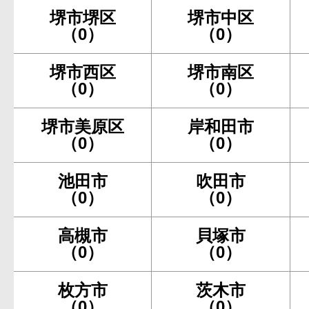
堺市堺区
堺市中区
（0）
（0）
堺市西区
堺市南区
（0）
（0）
堺市美原区
岸和田市
（0）
（0）
池田市
吹田市
（0）
（0）
高槻市
貝塚市
（0）
（0）
枚方市
茨木市
（0）
（0）