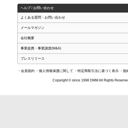
ヘルプ / お問い合わせ
よくある質問・お問い合わせ
メールマガジン
会社概要
事業提携・事業譲渡(M&A)
プレスリリース
・会員規約
・個人情報保護に関して
・特定商取引法に基づく表示
・規
Copyright © since 1998 DMM All Rights Reserve