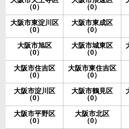
（0）
（0）
大阪市東淀川区
大阪市東成区
（0）
（0）
大阪市旭区
大阪市城東区
（0）
（0）
大阪市住吉区
大阪市東住吉区
（0）
（0）
大阪市淀川区
大阪市鶴見区
（0）
（0）
大阪市平野区
大阪市北区
（0）
（0）