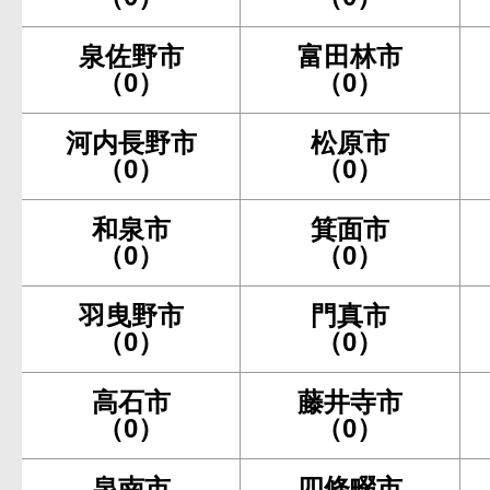
泉佐野市
富田林市
（0）
（0）
河内長野市
松原市
（0）
（0）
和泉市
箕面市
（0）
（0）
羽曳野市
門真市
（0）
（0）
高石市
藤井寺市
（0）
（0）
泉南市
四條畷市