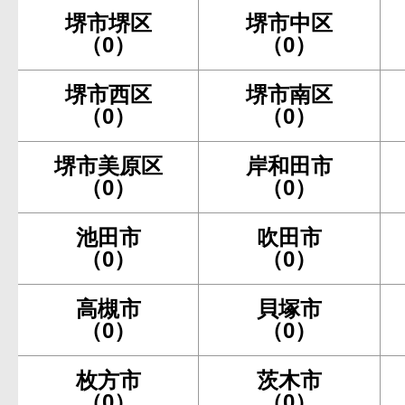
堺市堺区
堺市中区
（0）
（0）
堺市西区
堺市南区
（0）
（0）
堺市美原区
岸和田市
（0）
（0）
池田市
吹田市
（0）
（0）
高槻市
貝塚市
（0）
（0）
枚方市
茨木市
（0）
（0）