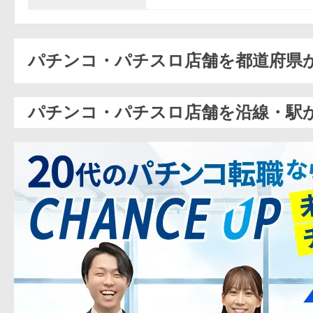
パチンコ・パチスロ店舗を都道府県
パチンコ・パチスロ店舗を沿線・駅