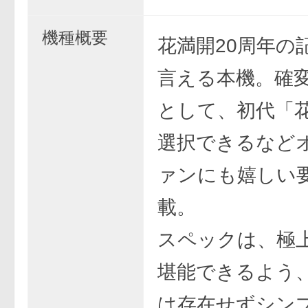
機種概要
花満開20周年の
言える本機。確
として、初代「
選択できるなど
ァンにも嬉しい
載。
スペックは、極
堪能できるよう
は存在せずシン