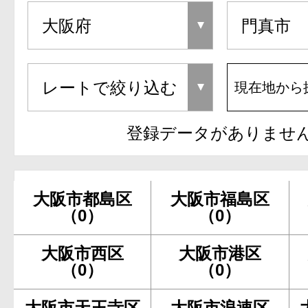
現在地から
登録データがありませ
大阪市都島区
大阪市福島区
（0）
（0）
大阪市西区
大阪市港区
（0）
（0）
大阪市天王寺区
大阪市浪速区