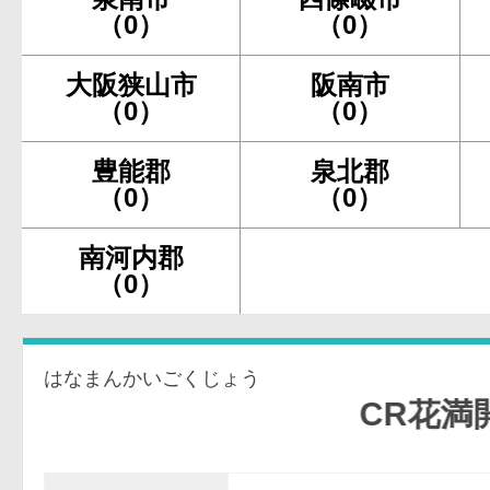
（0）
（0）
大阪狭山市
阪南市
（0）
（0）
豊能郡
泉北郡
（0）
（0）
南河内郡
（0）
はなまんかいごくじょう
CR花満開 極上