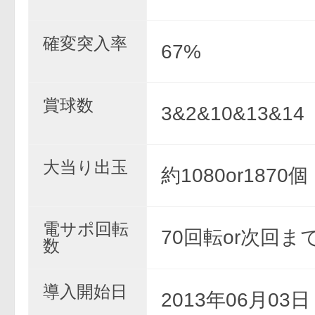
確変突入率
67%
賞球数
3&2&10&13&14
大当り出玉
約1080or1870個
電サポ回転
70回転or次回ま
数
導入開始日
2013年06月03