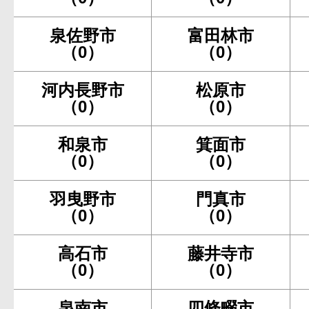
泉佐野市
富田林市
（0）
（0）
河内長野市
松原市
（0）
（0）
和泉市
箕面市
（0）
（0）
羽曳野市
門真市
（0）
（0）
高石市
藤井寺市
（0）
（0）
泉南市
四條畷市