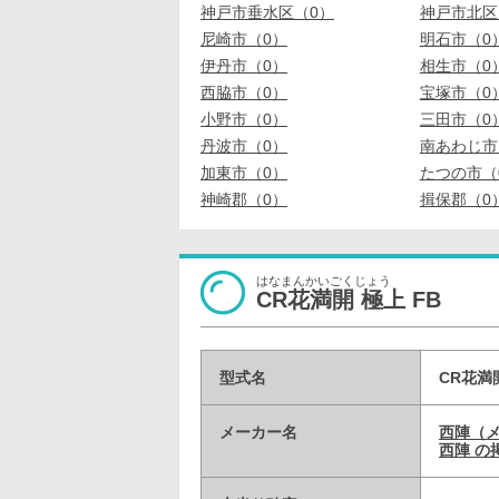
神戸市垂水区（0）
神戸市北区
尼崎市（0）
明石市（0
伊丹市（0）
相生市（0
西脇市（0）
宝塚市（0
小野市（0）
三田市（0
丹波市（0）
南あわじ市
加東市（0）
たつの市（
神崎郡（0）
揖保郡（0
はなまんかいごくじょう
CR花満開 極上 FB
型式名
CR花満開
メーカー名
西陣（
西陣 の