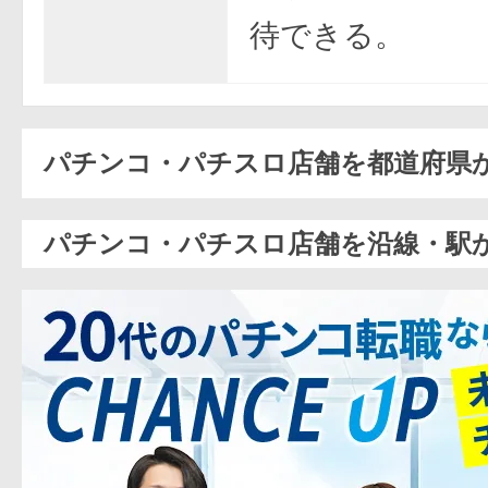
待できる。
パチンコ・パチスロ店舗を都道府県
パチンコ・パチスロ店舗を沿線・駅