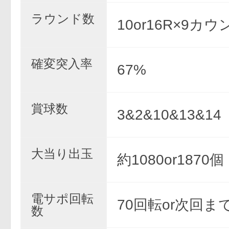
ラウンド数
10or16R×9カウ
確変突入率
67%
賞球数
3&2&10&13&14
大当り出玉
約1080or1870個
電サポ回転
70回転or次回ま
数