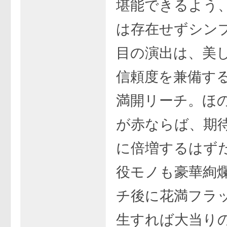
堪能できるよう
は存在せずシン
目の演出は、美
信頼度を兼備す
満開リーチ。ほ
が赤ならば、期
に倍増するはず
役モノも豪華絢
チ後に花満フラ
生すれば大当り