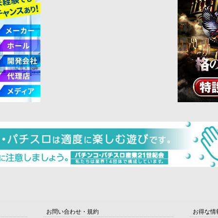
お問い合わせ・規約
お得な情