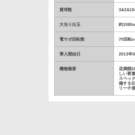
賞球数
3&2&10
大当り出玉
約1080o
電サポ回転数
70回転
導入開始日
2013年
機種概要
花満開
しい要
スペッ
備する
リーチ