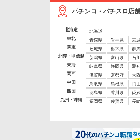
パチンコ・パチスロ店
北海道
北海道
東北
青森県
岩手県
宮
関東
茨城県
栃木県
群
北陸・甲信越
新潟県
富山県
石
東海
岐阜県
静岡県
愛
関西
滋賀県
京都府
大
中国
鳥取県
島根県
岡
四国
徳島県
香川県
愛
九州・沖縄
福岡県
佐賀県
長