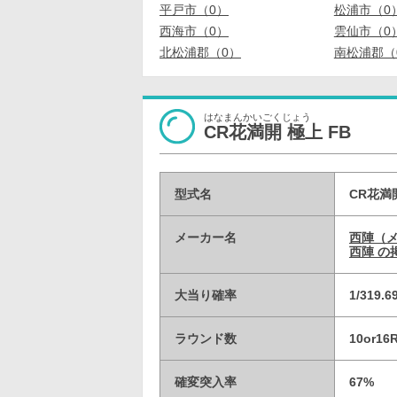
平戸市（0）
松浦市（0
西海市（0）
雲仙市（0
北松浦郡（0）
南松浦郡（
はなまんかいごくじょう
CR花満開 極上 FB
型式名
CR花満開
メーカー名
西陣（
西陣 の
大当り確率
1/319
ラウンド数
10or1
確変突入率
67%