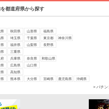
舗を都道府県から探す
城県
秋田県
山形県
福島県
馬県
埼玉県
千葉県
東京都
神奈川県
川県
福井県
山梨県
長野県
知県
三重県
阪府
兵庫県
奈良県
和歌山県
山県
広島県
山口県
媛県
高知県
崎県
熊本県
大分県
宮崎県
鹿児島県
沖縄県
> パチ