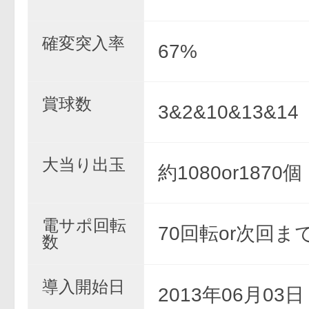
確変突入率
67%
賞球数
3&2&10&13&14
大当り出玉
約1080or1870個
電サポ回転
70回転or次回ま
数
導入開始日
2013年06月03