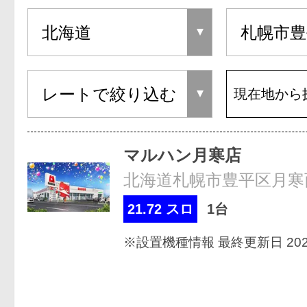
現在地から
マルハン月寒店
北海道札幌市豊平区月寒西
21.72 スロ
1台
※設置機種情報 最終更新日 2026