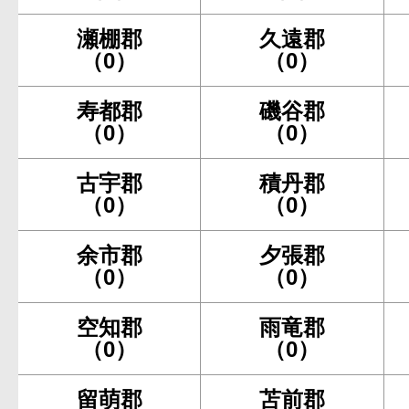
瀬棚郡
久遠郡
（0）
（0）
寿都郡
磯谷郡
（0）
（0）
古宇郡
積丹郡
（0）
（0）
余市郡
夕張郡
（0）
（0）
空知郡
雨竜郡
（0）
（0）
留萌郡
苫前郡