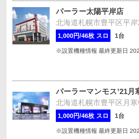
パーラー太陽平岸店
北海道札幌市豊平区平岸2
1,000円/46枚 スロ
1台
※設置機種情報 最終更新日 2026
パーラーマンモス’21月
北海道札幌市豊平区月寒中
1,000円/46枚 スロ
1台
※設置機種情報 最終更新日 2026