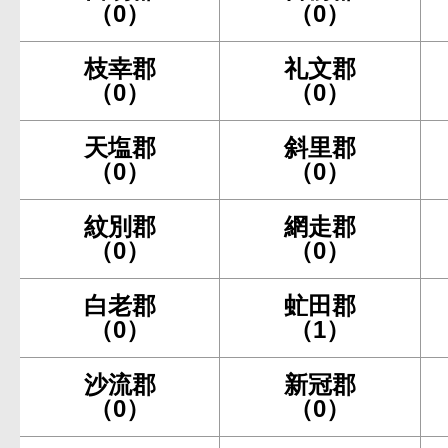
（0）
（0）
枝幸郡
礼文郡
（0）
（0）
天塩郡
斜里郡
（0）
（0）
紋別郡
網走郡
（0）
（0）
白老郡
虻田郡
（0）
（1）
沙流郡
新冠郡
（0）
（0）