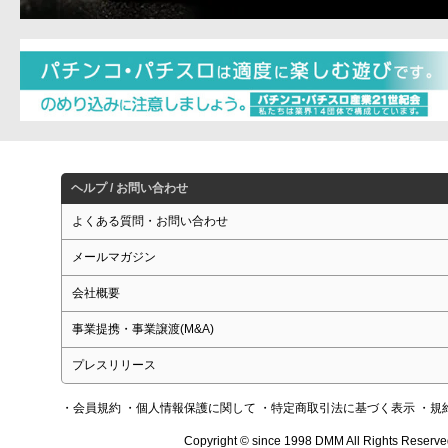
ヘルプ / お問い合わせ
よくある質問・お問い合わせ
メールマガジン
会社概要
事業提携・事業譲渡(M&A)
プレスリリース
・会員規約
・個人情報保護に関して
・特定商取引法に基づく表示
・規
Copyright © since 1998 DMM All Rights Reserve