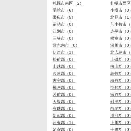
札幌市南区（2）
札幌市西区
函館市（6）
小樽市（3
帯広市（5）
北見市（1
留萌市（0）
苫小牧市（
江別市（0）
赤平市（0
三笠市（0）
根室市（0
歌志内市（0）
深川市（0
伊達市（1）
北広島市（
松前郡（0）
上磯郡（0
山越郡（0）
檜山郡（0
久遠郡（0）
島牧郡（0
古宇郡（0）
積丹郡（0
樺戸郡（0）
空知郡（0
苫前郡（0）
宗谷郡（0
天塩郡（0）
斜里郡（0
有珠郡（0）
白老郡（0
新冠郡（0）
浦河郡（0
河東郡（1）
上川郡（0
足寄郡（0）
十勝郡（0