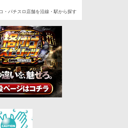
ンコ・パチスロ店舗を沿線・駅から探す