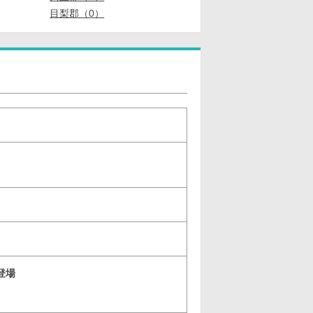
目梨郡（0）
登場