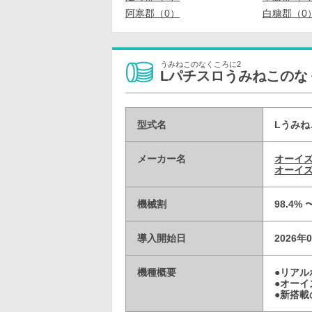
阿寒郡（0）
白糠郡（0
うみねこのなくころに2
Lパチスロうみねこのな
型式名
Lうみね
メーカー名
オーイ
オーイズ
機械割
98.4%
導入開始日
2026年
機種概要
●リアル
●オー
●新搭