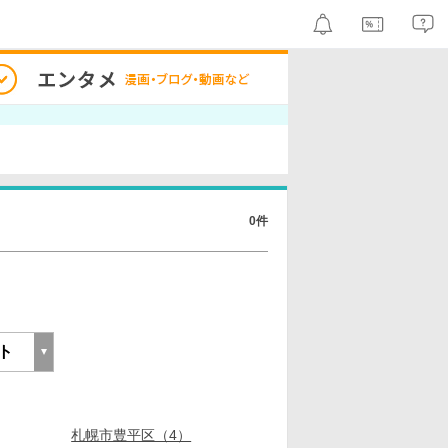
0件
札幌市豊平区（4）