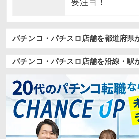
要注目！
パチンコ・パチスロ店舗を都道府県
パチンコ・パチスロ店舗を沿線・駅