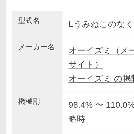
型式名
Lうみねこのなく
メーカー名
オーイズミ（メ
サイト）
オーイズミ の掲
機械割
98.4% 〜 110.
略時