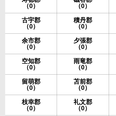
（0）
（0）
古宇郡
積丹郡
（0）
（0）
余市郡
夕張郡
（0）
（0）
空知郡
雨竜郡
（0）
（0）
留萌郡
苫前郡
（0）
（0）
枝幸郡
礼文郡
（0）
（0）