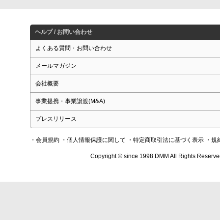
ヘルプ / お問い合わせ
よくある質問・お問い合わせ
メールマガジン
会社概要
事業提携・事業譲渡(M&A)
プレスリリース
・会員規約
・個人情報保護に関して
・特定商取引法に基づく表示
・規
Copyright © since 1998 DMM All Rights Reserve