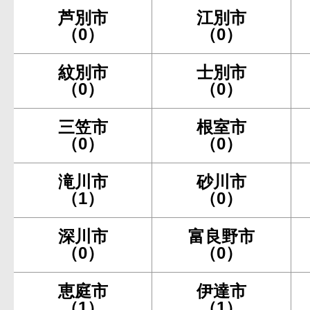
芦別市
江別市
（0）
（0）
紋別市
士別市
（0）
（0）
三笠市
根室市
（0）
（0）
滝川市
砂川市
（1）
（0）
深川市
富良野市
（0）
（0）
恵庭市
伊達市
（1）
（1）