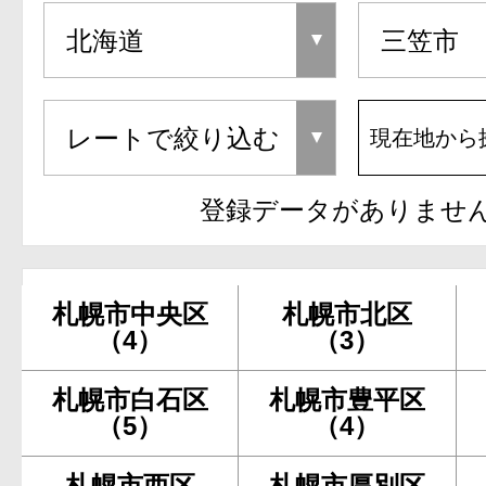
現在地から
登録データがありませ
札幌市中央区
札幌市北区
（4）
（3）
札幌市白石区
札幌市豊平区
（5）
（4）
札幌市西区
札幌市厚別区