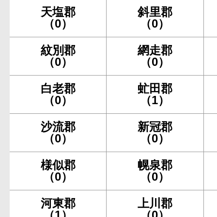
天塩郡
斜里郡
（0）
（0）
紋別郡
網走郡
（0）
（0）
白老郡
虻田郡
（0）
（1）
沙流郡
新冠郡
（0）
（0）
様似郡
幌泉郡
（0）
（0）
河東郡
上川郡
（1）
（0）