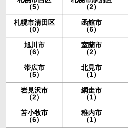
（5）
（2）
札幌市清田区
函館市
（0）
（6）
旭川市
室蘭市
（6）
（2）
帯広市
北見市
（5）
（1）
岩見沢市
網走市
（2）
（1）
苫小牧市
稚内市
（6）
（1）