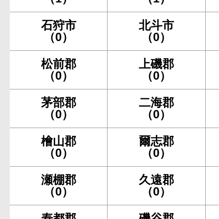
石狩市
北斗市
（0）
（0）
松前郡
上磯郡
（0）
（0）
茅部郡
二海郡
（0）
（0）
檜山郡
爾志郡
（0）
（0）
瀬棚郡
久遠郡
（0）
（0）
寿都郡
磯谷郡