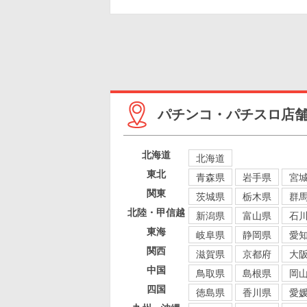
パチンコ・パチスロ店
北海道
北海道
東北
青森県
岩手県
宮
関東
茨城県
栃木県
群
北陸・甲信越
新潟県
富山県
石
東海
岐阜県
静岡県
愛
関西
滋賀県
京都府
大
中国
鳥取県
島根県
岡
四国
徳島県
香川県
愛