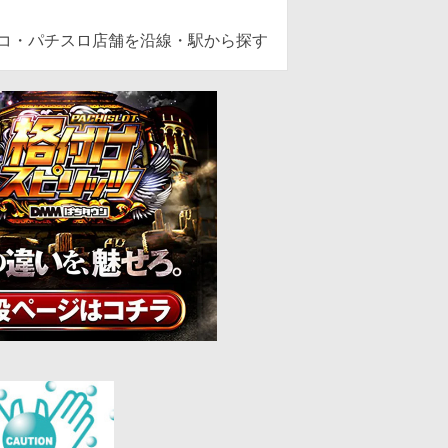
ンコ・パチスロ店舗を沿線・駅から探す