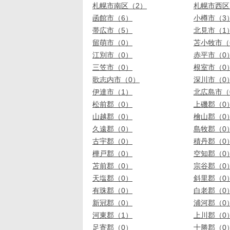
札幌市南区（2）
札幌市西区
函館市（6）
小樽市（3
帯広市（5）
北見市（1
留萌市（0）
苫小牧市（
江別市（0）
赤平市（0
三笠市（0）
根室市（0
歌志内市（0）
深川市（0
伊達市（1）
北広島市（
松前郡（0）
上磯郡（0
山越郡（0）
檜山郡（0
久遠郡（0）
島牧郡（0
古宇郡（0）
積丹郡（0
樺戸郡（0）
空知郡（0
苫前郡（0）
宗谷郡（0
天塩郡（0）
斜里郡（0
有珠郡（0）
白老郡（0
新冠郡（0）
浦河郡（0
河東郡（1）
上川郡（0
足寄郡（0）
十勝郡（0