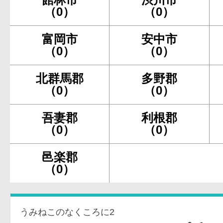
（0）
（0）
富岡市
安中市
（0）
（0）
北群馬郡
多野郡
（0）
（0）
吾妻郡
利根郡
（0）
（0）
邑楽郡
（0）
うみねこのなくころに2