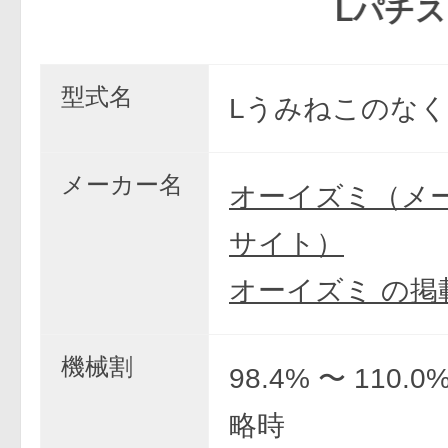
Lパチスロう
型式名
Lうみねこのなく
メーカー名
オーイズミ（メ
サイト）
オーイズミ の掲
機械割
98.4% 〜 110.
略時