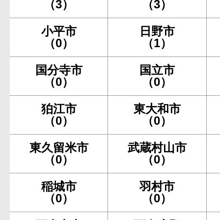
（3）
（3）
小平市
日野市
（0）
（1）
国分寺市
国立市
（0）
（0）
狛江市
東大和市
（0）
（0）
東久留米市
武蔵村山市
（0）
（0）
稲城市
羽村市
（0）
（0）