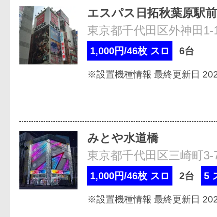
エスパス日拓秋葉原駅前
東京都千代田区外神田1-1
1,000円/46枚 スロ
6台
※設置機種情報 最終更新日 2026
みとや水道橋
東京都千代田区三崎町3-7
1,000円/46枚 スロ
2台
5
※設置機種情報 最終更新日 2026