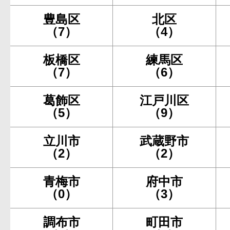
豊島区
北区
（7）
（4）
板橋区
練馬区
（7）
（6）
葛飾区
江戸川区
（5）
（9）
立川市
武蔵野市
（2）
（2）
青梅市
府中市
（0）
（3）
調布市
町田市