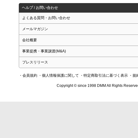
ヘルプ / お問い合わせ
よくある質問・お問い合わせ
メールマガジン
会社概要
事業提携・事業譲渡(M&A)
プレスリリース
・会員規約
・個人情報保護に関して
・特定商取引法に基づく表示
・規
Copyright © since 1998 DMM All Rights Reserve