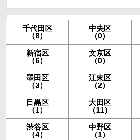
千代田区
中央区
（8）
（0）
新宿区
文京区
（6）
（0）
墨田区
江東区
（3）
（2）
目黒区
大田区
（1）
（11）
渋谷区
中野区
（4）
（1）