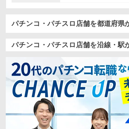
パチンコ・パチスロ店舗を都道府県
パチンコ・パチスロ店舗を沿線・駅