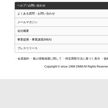
ヘルプ / お問い合わせ
よくある質問・お問い合わせ
メールマガジン
会社概要
事業提携・事業譲渡(M&A)
プレスリリース
・会員規約
・個人情報保護に関して
・特定商取引法に基づく表示
・規
Copyright © since 1998 DMM All Rights Reserve