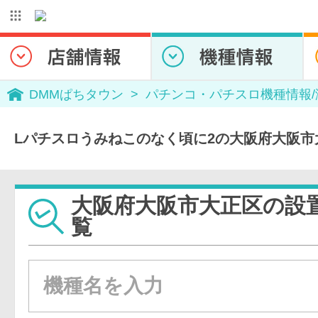
DMMぱちタウン
パチンコ・パチスロ機種情報
Lパチスロうみねこのなく頃に2の大阪府大阪市
大阪府大阪市大正区の設
覧