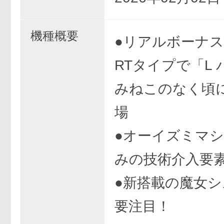
機種概要
●リアルボーナス
RTタイプで「L
みねこのなく頃に
場
●オーイズミマ
みの技術介入要
●新搭載の魔女
要注目！