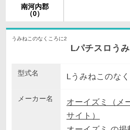
南河内郡
（0）
うみねこのなくころに2
Lパチスロうみねこの
型式名
Lうみねこのなく
メーカー名
オーイズミ（メ
サイト）
オーイズミ の掲