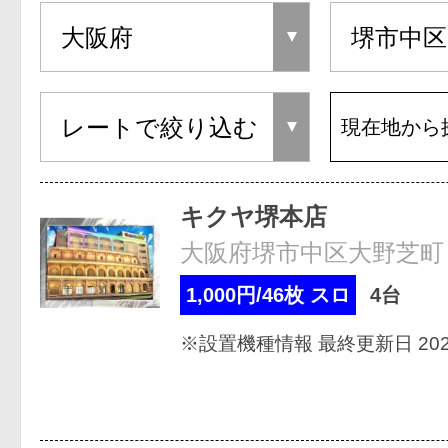
現在地から
キクヤ堺本店
大阪府堺市中区大野芝町
1,000円/46枚 スロ
4台
※設置機種情報 最終更新日 2026