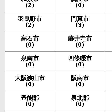
（2）
（0）
羽曳野市
門真市
（2）
（3）
高石市
藤井寺市
（0）
（0）
泉南市
四條畷市
（0）
（0）
大阪狭山市
阪南市
（0）
（0）
豊能郡
泉北郡
（0）
（0）