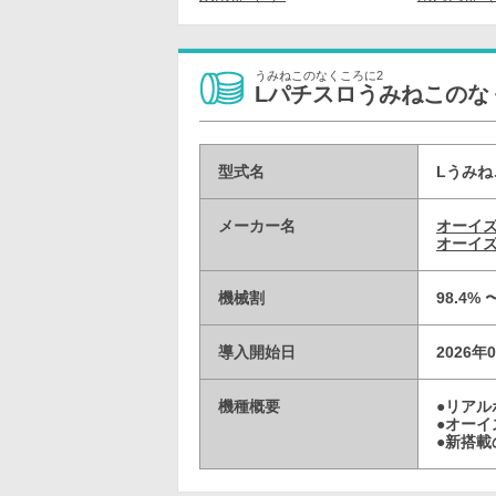
うみねこのなくころに2
Lパチスロうみねこのな
型式名
Lうみね
メーカー名
オーイ
オーイズ
機械割
98.4%
導入開始日
2026年
機種概要
●リアル
●オー
●新搭