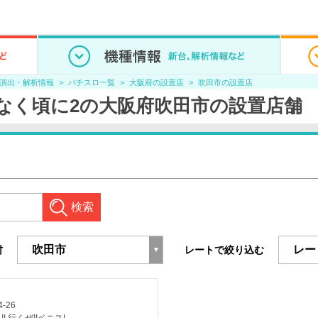
/演出・解析情報
パチスロ一覧
大阪府の設置店
吹田市の設置店
なく頃に2の大阪府吹田市の設置店舗
検索
村
レートで絞り込む
-26