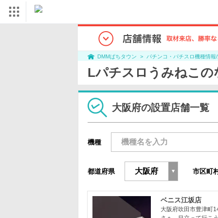
パチンコ・パチスロ機種情報
DMMぱちタウン
Lパチスロうみねこの
大阪府の設置店舗一覧
機種
都道府県
市区町
ベニス江坂店
大阪府吹田市豊津町14