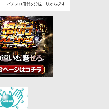
ンコ・パチスロ店舗を沿線・駅から探す