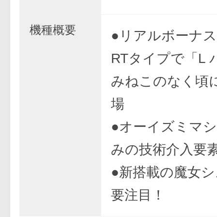
機種概要
●リアルボーナス
RTタイプで「L
みねこのなく頃に
場
●オーイズミマ
みの技術介入要
●新搭載の魔女
要注目！