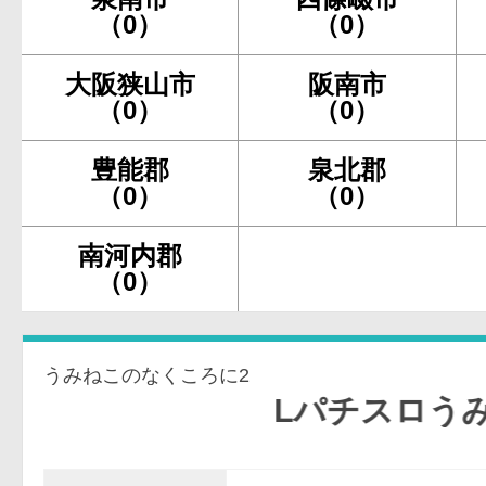
（0）
（0）
大阪狭山市
阪南市
（0）
（0）
豊能郡
泉北郡
（0）
（0）
南河内郡
（0）
うみねこのなくころに2
Lパチスロうみねこ