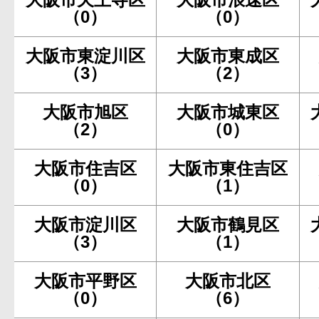
（0）
（0）
大阪市東淀川区
大阪市東成区
（3）
（2）
大阪市旭区
大阪市城東区
（2）
（0）
大阪市住吉区
大阪市東住吉区
（0）
（1）
大阪市淀川区
大阪市鶴見区
（3）
（1）
大阪市平野区
大阪市北区
（0）
（6）