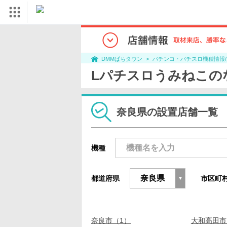
パチンコ・パチスロ機種情報
DMMぱちタウン
Lパチスロうみねこの
奈良県の設置店舗一覧
機種
都道府県
市区町
奈良市（1）
大和高田市