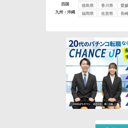
四国
徳島県
香川県
愛
九州・沖縄
福岡県
佐賀県
長