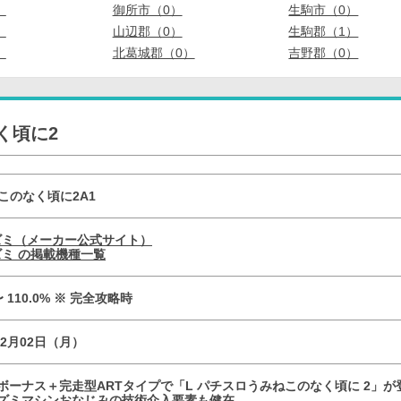
）
御所市（0）
生駒市（0）
）
山辺郡（0）
生駒郡（1）
）
北葛城郡（0）
吉野郡（0）
く頃に2
このなく頃に2A1
ズミ（メーカー公式サイト）
ミ の掲載機種一覧
 〜 110.0% ※ 完全攻略時
02月02日（月）
ボーナス＋完走型ARTタイプで「L パチスロうみねこのなく頃に 2」が
イズミマシンおなじみの技術介入要素も健在