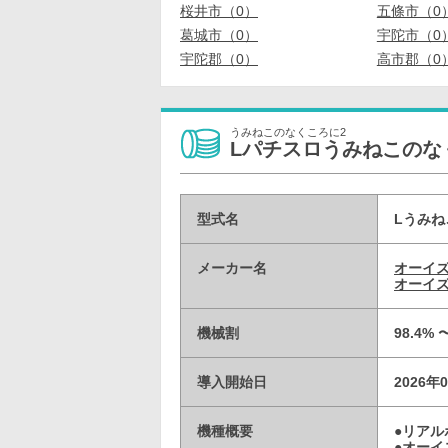
桜井市（0）
五條市（0
葛城市（0）
宇陀市（0
宇陀郡（0）
高市郡（0
うみねこのなくころに2
Lパチスロうみねこのな
型式名
Lうみね
メーカー名
オーイ
オーイズ
機械割
98.4%
導入開始日
2026年
機種概要
●リアル
●オー