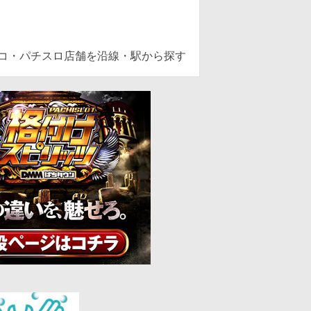
ンコ・パチスロ店舗を沿線・駅から探す