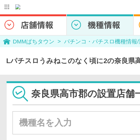
DMMぱちタウン
パチンコ・パチスロ機種情報
Lパチスロうみねこのなく頃に2の奈良県
奈良県高市郡の設置店舗