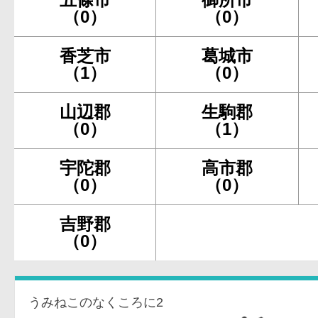
（0）
（0）
香芝市
葛城市
（1）
（0）
山辺郡
生駒郡
（0）
（1）
宇陀郡
高市郡
（0）
（0）
吉野郡
（0）
うみねこのなくころに2