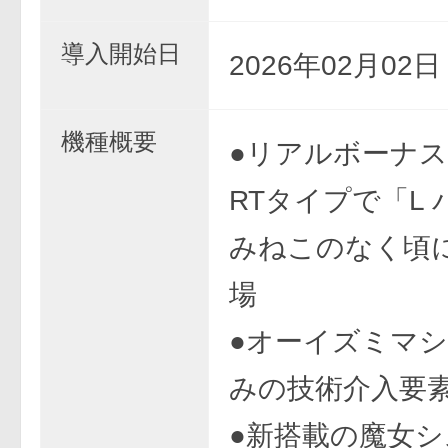
導入開始日
2026年02月02
機種概要
●リアルボーナス
RTタイプで「L
みねこのなく頃に
場
●オーイズミマ
みの技術介入要
●新搭載の魔女