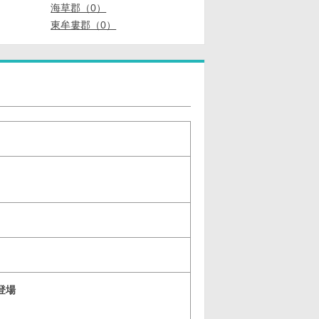
海草郡（0）
東牟婁郡（0）
登場