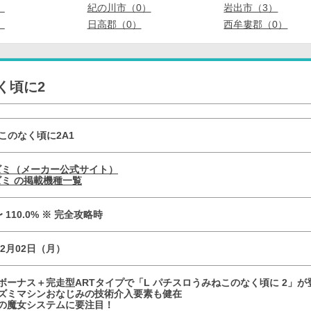
）
紀の川市（0）
岩出市（3）
）
日高郡（0）
西牟婁郡（0）
く頃に2
このなく頃に2A1
ズミ（メーカー公式サイト）
ミ の掲載機種一覧
 〜 110.0% ※ 完全攻略時
02月02日（月）
ボーナス＋完走型ARTタイプで「L パチスロうみねこのなく頃に 2」が
イズミマシンおなじみの技術介入要素も健在
載の魔女システムに要注目！