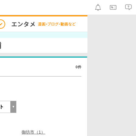
舗
0件
御坊市（1）