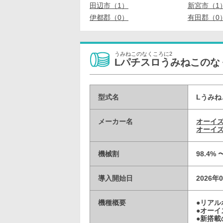
田辺市（1）
新宮市（1
伊都郡（0）
有田郡（0
うみねこのなくころに2
Lパチスロうみねこのな
型式名
Lうみね
メーカー名
オーイ
オーイズ
機械割
98.4%
導入開始日
2026年
機種概要
●リアル
●オー
●新搭