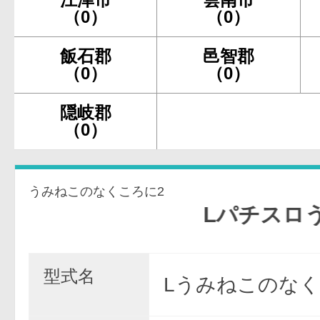
（0）
（0）
飯石郡
邑智郡
（0）
（0）
隠岐郡
（0）
うみねこのなくころに2
Lパチスロうみ
型式名
Lうみねこのなく