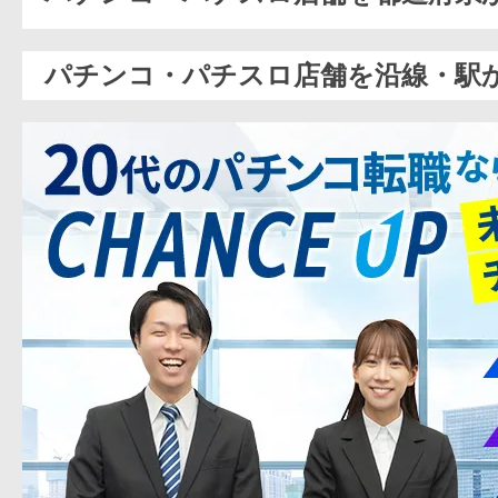
パチンコ・パチスロ店舗を沿線・駅