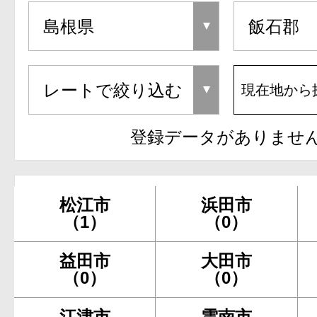
現在地から
登録データがありませ
松江市
浜田市
（1）
（0）
益田市
大田市
（0）
（0）
江津市
雲南市