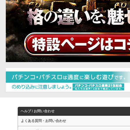
ヘルプ / お問い合わせ
よくある質問・お問い合わせ