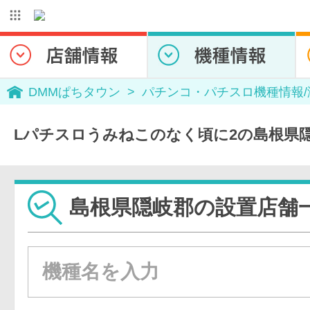
DMMぱちタウン
パチンコ・パチスロ機種情報
Lパチスロうみねこのなく頃に2の島根県
島根県隠岐郡の設置店舗