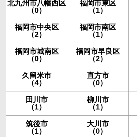
北九州市八幡西区
福岡市東区
（0）
（1）
福岡市中央区
福岡市南区
（2）
（1）
福岡市城南区
福岡市早良区
（0）
（2）
久留米市
直方市
（4）
（0）
田川市
柳川市
（1）
（1）
筑後市
大川市
（1）
（0）