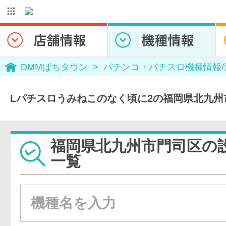
DMMぱちタウン
パチンコ・パチスロ機種情報
Lパチスロうみねこのなく頃に2の福岡県北九州
福岡県北九州市門司区の
一覧