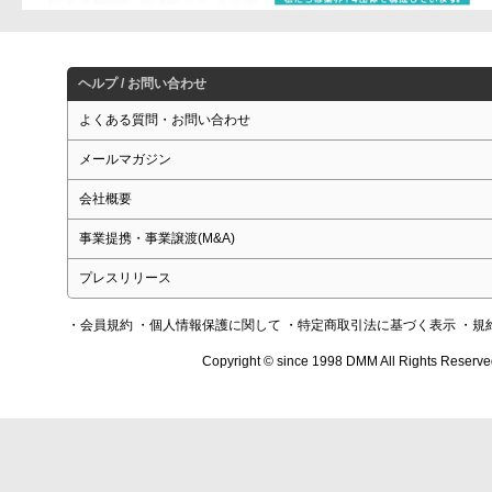
ヘルプ / お問い合わせ
よくある質問・お問い合わせ
メールマガジン
会社概要
事業提携・事業譲渡(M&A)
プレスリリース
・会員規約
・個人情報保護に関して
・特定商取引法に基づく表示
・規
Copyright © since 1998 DMM All Rights Reserve