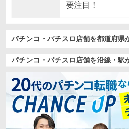
要注目！
パチンコ・パチスロ店舗を都道府県
パチンコ・パチスロ店舗を沿線・駅