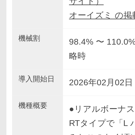
サイト）
オーイズミ の掲
機械割
98.4% 〜 110.
略時
導入開始日
2026年02月02
機種概要
●リアルボーナス
RTタイプで「L