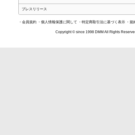
プレスリリース
・会員規約
・個人情報保護に関して
・特定商取引法に基づく表示
・規
Copyright © since 1998 DMM All Rights Reserve