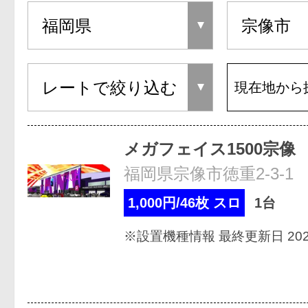
現在地から
メガフェイス1500宗像
福岡県宗像市徳重2-3-1
1,000円/46枚 スロ
1台
※設置機種情報 最終更新日 2026