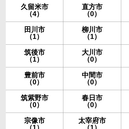
久留米市
直方市
（4）
（0）
田川市
柳川市
（1）
（1）
筑後市
大川市
（1）
（0）
豊前市
中間市
（0）
（0）
筑紫野市
春日市
（0）
（0）
宗像市
太宰府市
（1）
（1）