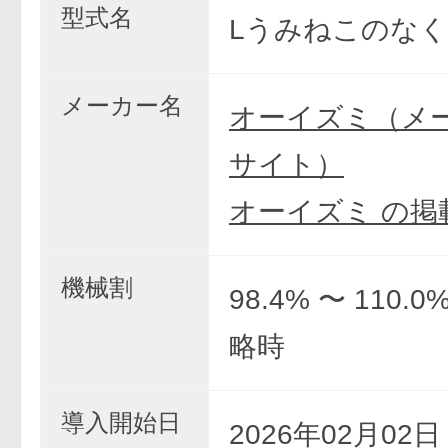
型式名
Lうみねこのなく
メーカー名
オーイズミ（メ
サイト）
オーイズミ の掲
機械割
98.4% 〜 110.
略時
導入開始日
2026年02月02