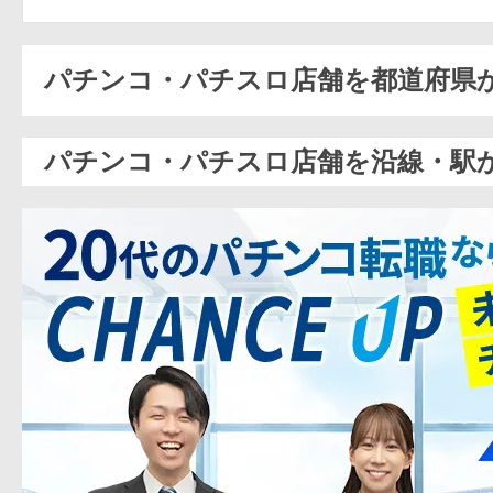
パチンコ・パチスロ店舗を都道府県
パチンコ・パチスロ店舗を沿線・駅