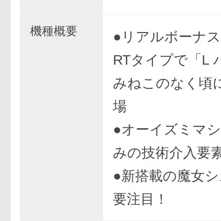
機種概要
●リアルボーナス
RTタイプで「L
みねこのなく頃に
場
●オーイズミマ
みの技術介入要
●新搭載の魔女
要注目！