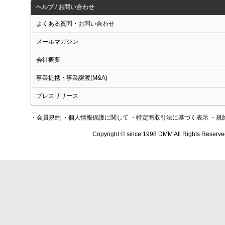
ヘルプ / お問い合わせ
よくある質問・お問い合わせ
メールマガジン
会社概要
事業提携・事業譲渡(M&A)
プレスリリース
・会員規約
・個人情報保護に関して
・特定商取引法に基づく表示
・規
Copyright © since 1998 DMM All Rights Reserve