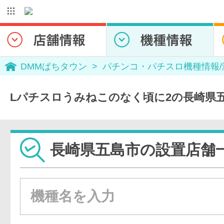
DMMぱちタウン
パチンコ・パチスロ機種情報
Lパチスロうみねこのなく頃に2の長崎県
長崎県五島市の設置店舗