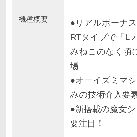
機種概要
●リアルボーナス
RTタイプで「L
みねこのなく頃に
場
●オーイズミマ
みの技術介入要
●新搭載の魔女
要注目！