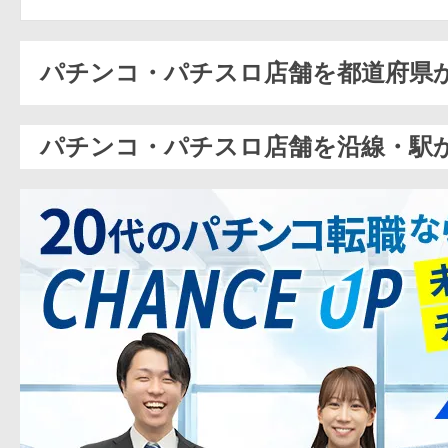
パチンコ・パチスロ店舗を都道府県
パチンコ・パチスロ店舗を沿線・駅