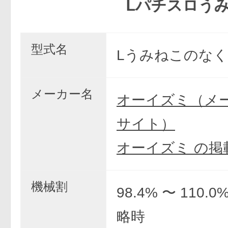
Lパチスロうみね
型式名
Lうみねこのなく
メーカー名
オーイズミ（メ
サイト）
オーイズミ の掲
機械割
98.4% 〜 110.
略時