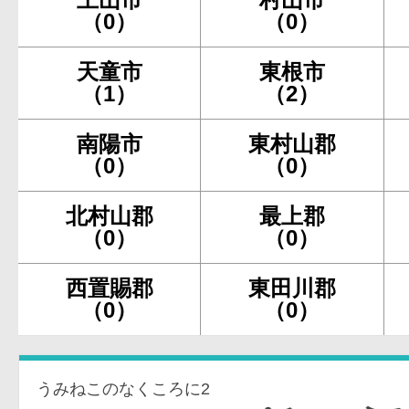
（0）
（0）
天童市
東根市
（1）
（2）
南陽市
東村山郡
（0）
（0）
北村山郡
最上郡
（0）
（0）
西置賜郡
東田川郡
（0）
（0）
うみねこのなくころに2