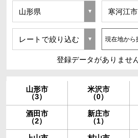
現在地から
登録データがありませ
山形市
米沢市
（3）
（0）
酒田市
新庄市
（2）
（1）
上山市
村山市