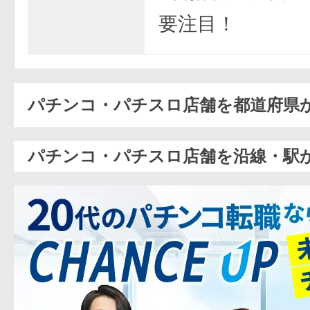
要注目！
パチンコ・パチスロ店舗を都道府県
パチンコ・パチスロ店舗を沿線・駅