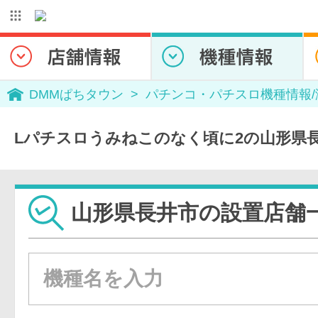
DMMぱちタウン
パチンコ・パチスロ機種情報
Lパチスロうみねこのなく頃に2の山形県
山形県長井市の設置店舗