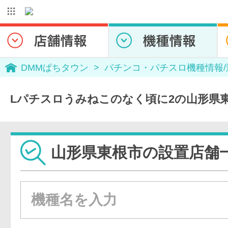
DMMぱちタウン
パチンコ・パチスロ機種情報
Lパチスロうみねこのなく頃に2の山形県
山形県東根市の設置店舗