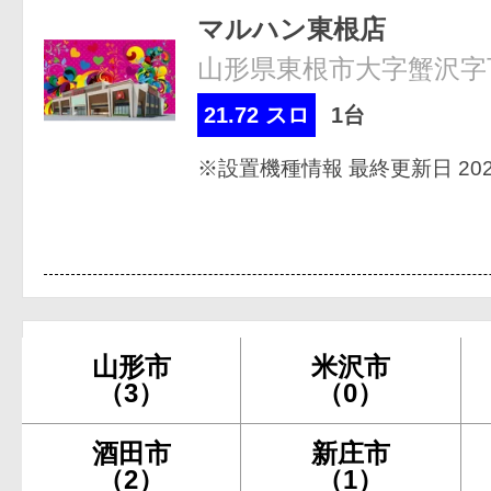
マルハン東根店
山形県東根市大字蟹沢字下
21.72 スロ
1台
※設置機種情報 最終更新日 2026
山形市
米沢市
（3）
（0）
酒田市
新庄市
（2）
（1）