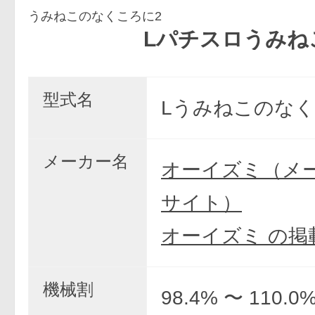
うみねこのなくころに2
Lパチスロうみねこのな
型式名
Lうみねこのなく
メーカー名
オーイズミ（メ
サイト）
オーイズミ の掲
機械割
98.4% 〜 110.