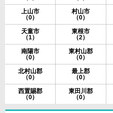
上山市
村山市
（0）
（0）
天童市
東根市
（1）
（2）
南陽市
東村山郡
（0）
（0）
北村山郡
最上郡
（0）
（0）
西置賜郡
東田川郡
（0）
（0）