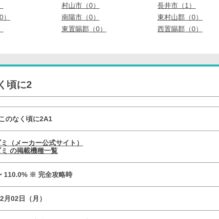
）
村山市（0）
長井市（1）
0）
南陽市（0）
東村山郡（0）
）
東置賜郡（0）
西置賜郡（0）
く頃に2
このなく頃に2A1
ズミ（メーカー公式サイト）
ミ の掲載機種一覧
 〜 110.0% ※ 完全攻略時
02月02日（月）