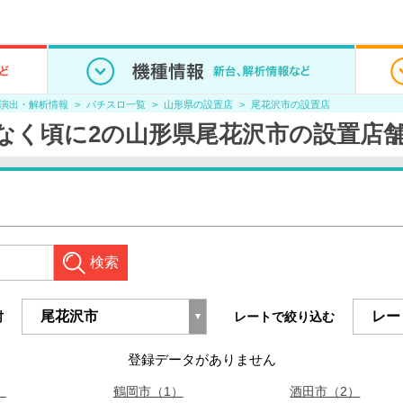
/演出・解析情報
パチスロ一覧
山形県の設置店
尾花沢市の設置店
なく頃に2の山形県尾花沢市の設置店
検索
村
レートで絞り込む
登録データがありません
）
鶴岡市（1）
酒田市（2）