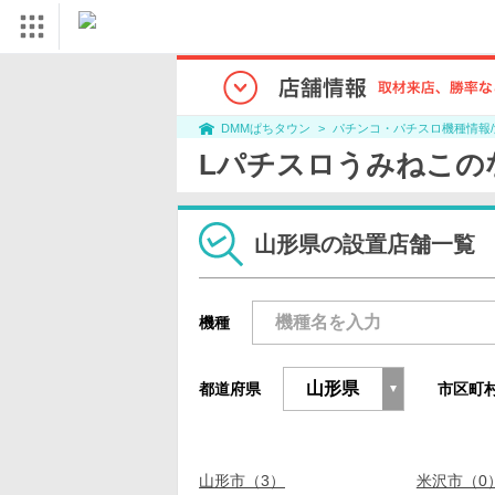
パチンコ・パチスロ機種情報
DMMぱちタウン
Lパチスロうみねこの
山形県の設置店舗一覧
機種
都道府県
市区町
山形市（3）
米沢市（0