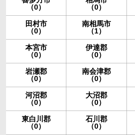
（0）
（0）
田村市
南相馬市
（0）
（1）
本宮市
伊達郡
（0）
（0）
岩瀬郡
南会津郡
（0）
（0）
河沼郡
大沼郡
（0）
（0）
東白川郡
石川郡
（0）
（0）