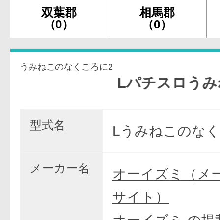
双葉郡
相馬郡
（0）
（0）
うみねこのなくころに2
Lパチスロうみねこ
型式名
Lうみねこのなく
メーカー名
オーイズミ（メ
サイト）