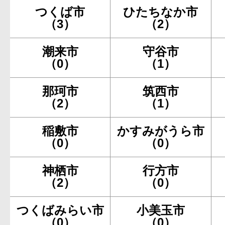
つくば市
ひたちなか市
（3）
（2）
潮来市
守谷市
（0）
（1）
那珂市
筑西市
（2）
（1）
稲敷市
かすみがうら市
（0）
（0）
神栖市
行方市
（2）
（0）
つくばみらい市
小美玉市
（0）
（0）