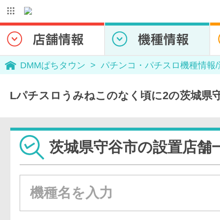
DMMぱちタウン
パチンコ・パチスロ機種情報
Lパチスロうみねこのなく頃に2の茨城県
茨城県守谷市の設置店舗