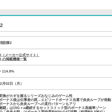
2
消防隊2
YO（メーカー公式サイト）
YO の掲載機種一覧
〜 114.9%
02月02日（月）
目変換がカギを握るシリーズおなじみのゲーム性
りボーナス後は伝導者の罠→エピソードボーナス当選で炎炎ループが発動
りボーナスから炎炎ループへの直行パターンもアリ
激闘」は15G＋α継続するセットストック型のボーナス高確率ゾーン
の「炎炎大戦」はボーナス期待度約80%のAT状態（純増約5.8枚/G）