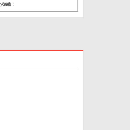
素が満載！