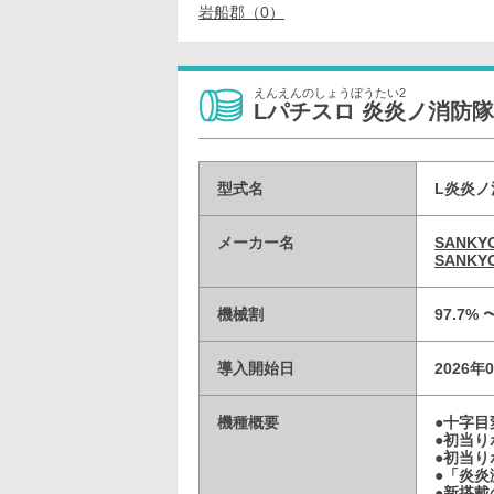
岩船郡（0）
えんえんのしょうぼうたい2
Lパチスロ 炎炎ノ消防隊
型式名
L炎炎ノ
メーカー名
SANK
SANK
機械割
97.7% 
導入開始日
2026年
機種概要
●十字
●初当
●初当
●「炎炎
●新搭載