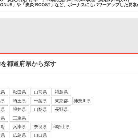
 BONUS」や「炎炎 BOOST」など、ボーナスにもパワーアップした要
舗を都道府県から探す
城県
秋田県
山形県
福島県
馬県
埼玉県
千葉県
東京都
神奈川県
川県
福井県
山梨県
長野県
知県
三重県
阪府
兵庫県
奈良県
和歌山県
山県
広島県
山口県