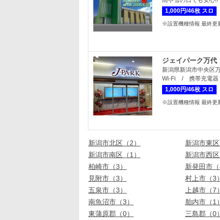
雨や雪の日でも安心!
1,000円/46枚 スロ
※設置機種情報 最終更新日 
ジェイパーク万代
新潟県新潟市中央区万代
Wi-Fi / 携帯充電
1,000円/46枚 スロ
※設置機種情報 最終更新日 
新潟市北区（2）
新潟市東区
新潟市南区（1）
新潟市西区
柏崎市（3）
新発田市（
見附市（3）
村上市（3
五泉市（3）
上越市（7
南魚沼市（3）
胎内市（1
東蒲原郡（0）
三島郡（0