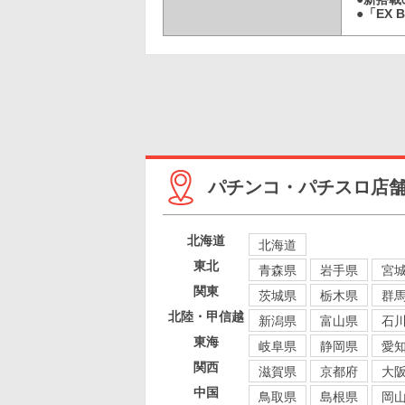
●「EX
パチンコ・パチスロ店
北海道
北海道
東北
青森県
岩手県
宮
関東
茨城県
栃木県
群
北陸・甲信越
新潟県
富山県
石
東海
岐阜県
静岡県
愛
関西
滋賀県
京都府
大
中国
鳥取県
島根県
岡