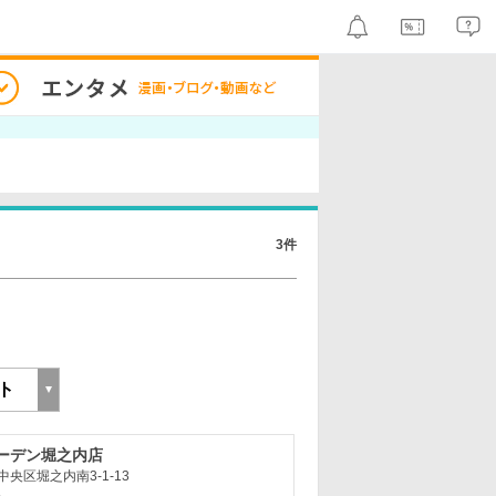
3件
ーデン堀之内店
央区堀之内南3-1-13