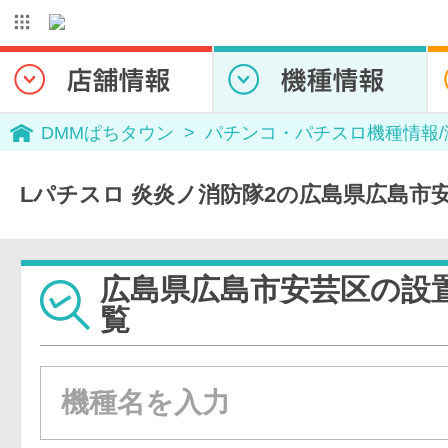
DMMぱちタウン
パチンコ・パチスロ機種情報
Lパチスロ 炎炎ノ消防隊2の広島県広島市
広島県広島市安芸区の設
覧