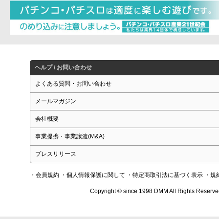
ヘルプ / お問い合わせ
よくある質問・お問い合わせ
メールマガジン
会社概要
事業提携・事業譲渡(M&A)
プレスリリース
・会員規約
・個人情報保護に関して
・特定商取引法に基づく表示
・規
Copyright © since 1998 DMM All Rights Reserve