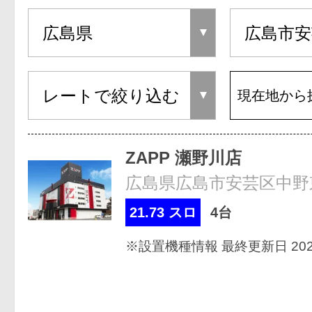
現在地から
ZAPP 瀬野川店
広島県広島市安芸区中野東
21.73 スロ
4台
※設置機種情報 最終更新日 2026