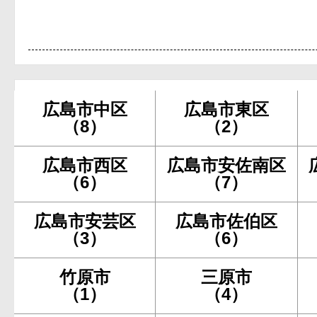
広島市中区
広島市東区
（8）
（2）
広島市西区
広島市安佐南区
（6）
（7）
広島市安芸区
広島市佐伯区
（3）
（6）
竹原市
三原市
（1）
（4）