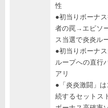
性
●初当りボーナ
者の罠→エピソ
ス当選で炎炎ル
●初当りボーナ
ループへの直行
アリ
●「炎炎激闘」は1
続するセットス
ボーナス高確率