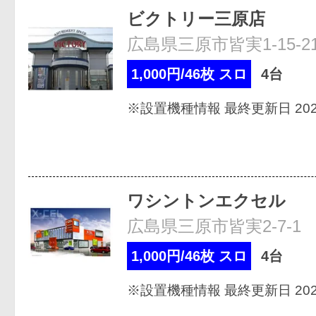
ビクトリー三原店
広島県三原市皆実1-15-2
1,000円/46枚 スロ
4台
※設置機種情報 最終更新日 2026
ワシントンエクセル
広島県三原市皆実2-7-1
1,000円/46枚 スロ
4台
※設置機種情報 最終更新日 2026