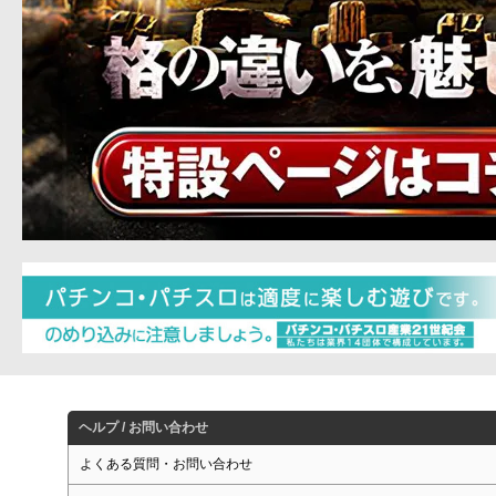
ヘルプ / お問い合わせ
よくある質問・お問い合わせ