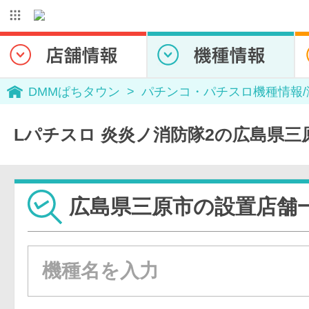
DMMぱちタウン
パチンコ・パチスロ機種情報
Lパチスロ 炎炎ノ消防隊2の広島県三
広島県三原市の設置店舗