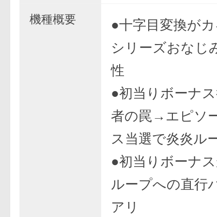
機種概要
●十字目変換が
シリーズおなじ
性
●初当りボーナ
者の罠→エピソ
ス当選で炎炎ル
●初当りボーナ
ループへの直行
アリ