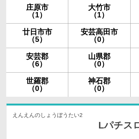
庄原市
大竹市
（1）
（1）
廿日市市
安芸高田市
（5）
（0）
安芸郡
山県郡
（6）
（0）
世羅郡
神石郡
（0）
（0）
えんえんのしょうぼうたい2
Lパチスロ 炎