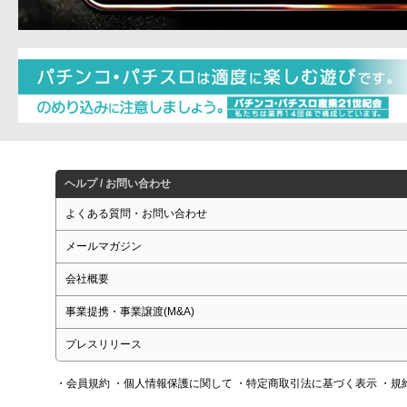
ヘルプ / お問い合わせ
よくある質問・お問い合わせ
メールマガジン
会社概要
事業提携・事業譲渡(M&A)
プレスリリース
・会員規約
・個人情報保護に関して
・特定商取引法に基づく表示
・規