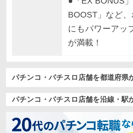
●「EX BONU
BOOST」など
にもパワーアッ
が満載！
パチンコ・パチスロ店舗を都道府県
パチンコ・パチスロ店舗を沿線・駅