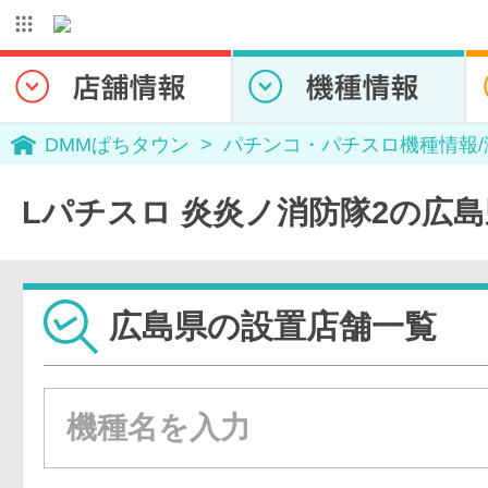
DMMぱちタウン
パチンコ・パチスロ機種情報
Lパチスロ 炎炎ノ消防隊2の広
広島県の設置店舗一覧