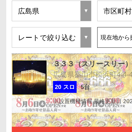
現在地から
３３３（スリースリー）
広島県福山市松浜町4-4-4
20 スロ
5台
※設置機種情報 最終更新日 2026