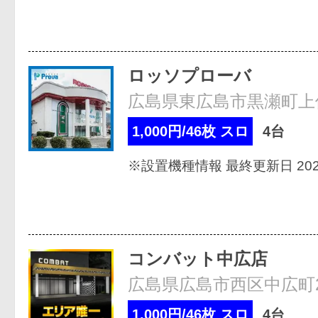
ロッソプローバ
広島県東広島市黒瀬町上保
1,000円/46枚 スロ
4台
※設置機種情報 最終更新日 2026
コンバット中広店
広島県広島市西区中広町2-
1,000円/46枚 スロ
4台