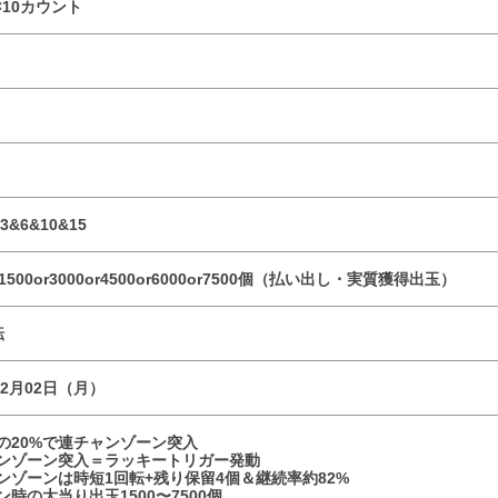
R×10カウント
3&6&10&15
r1500or3000or4500or6000or7500個（払い出し・実質獲得出玉）
転
02月02日（月）
の20%で連チャンゾーン突入
ャンゾーン突入＝ラッキートリガー発動
ンゾーンは時短1回転+残り保留4個＆継続率約82%
ン時の大当り出玉1500〜7500個