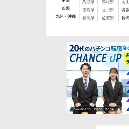
中国
鳥取県
島根県
岡
四国
徳島県
香川県
愛
九州・沖縄
福岡県
佐賀県
長