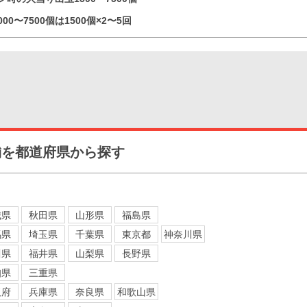
00〜7500個は1500個×2〜5回
舗を都道府県から探す
城県
秋田県
山形県
福島県
馬県
埼玉県
千葉県
東京都
神奈川県
川県
福井県
山梨県
長野県
知県
三重県
阪府
兵庫県
奈良県
和歌山県