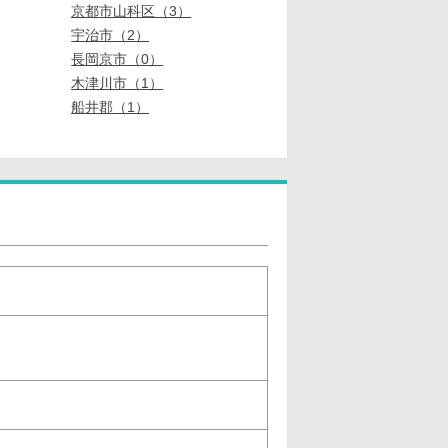
京都市山科区（3）
宇治市（2）
長岡京市（0）
木津川市（1）
船井郡（1）