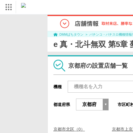
パチンコ・パチスロ機種情報
DMMぱちタウン
e 真・北斗無双 第5
京都府の設置店舗一覧
機種
都道府県
市区町
京都市北区（0）
京都市上京