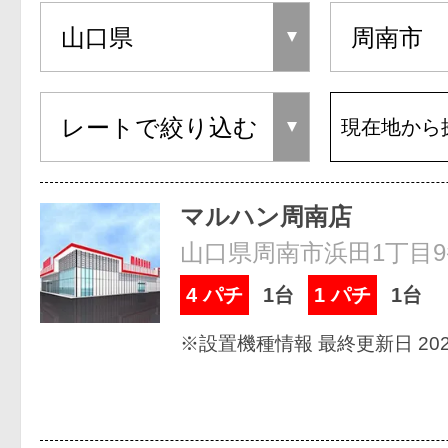
現在地から
マルハン周南店
山口県周南市浜田1丁目9
4 パチ
1台
1 パチ
1台
※設置機種情報 最終更新日 2026