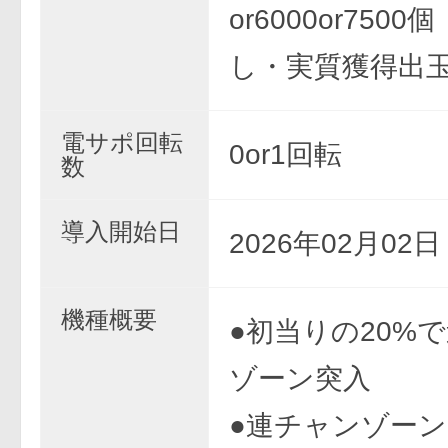
or6000or750
し・実質獲得出
電サポ回転
0or1回転
数
導入開始日
2026年02月02
機種概要
●初当りの20%
ゾーン突入
●連チャンゾー