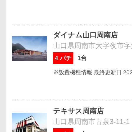
ダイナム山口周南店
山口県周南市大字夜市字大
4 パチ
1台
※設置機種情報 最終更新日 2026
テキサス周南店
山口県周南市古泉3-11-1