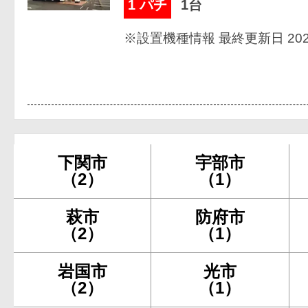
1 パチ
1台
※設置機種情報 最終更新日 2026
下関市
宇部市
（2）
（1）
萩市
防府市
（2）
（1）
岩国市
光市
（2）
（1）