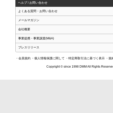
ヘルプ / お問い合わせ
よくある質問・お問い合わせ
メールマガジン
会社概要
事業提携・事業譲渡(M&A)
プレスリリース
・会員規約
・個人情報保護に関して
・特定商取引法に基づく表示
・規
Copyright © since 1998 DMM All Rights Reserve