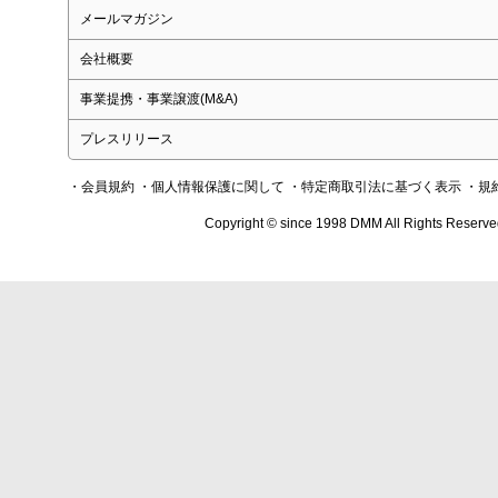
メールマガジン
会社概要
事業提携・事業譲渡(M&A)
プレスリリース
・会員規約
・個人情報保護に関して
・特定商取引法に基づく表示
・規
Copyright © since 1998 DMM All Rights Reserve