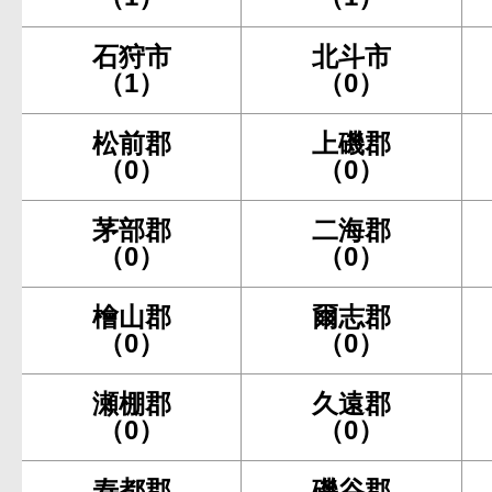
石狩市
北斗市
（1）
（0）
松前郡
上磯郡
（0）
（0）
茅部郡
二海郡
（0）
（0）
檜山郡
爾志郡
（0）
（0）
瀬棚郡
久遠郡
（0）
（0）
寿都郡
磯谷郡