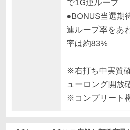
で1G連ループ
●BONUS当選期
連ループ率をあ
率は約83%
※右打ち中実質
ューロング開放
※コンプリート