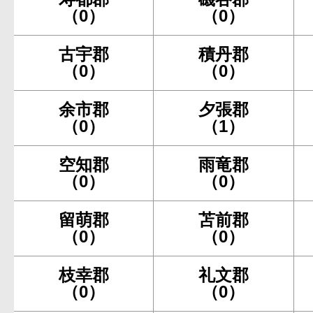
（0）
（0）
古宇郡
積丹郡
（0）
（0）
余市郡
夕張郡
（0）
（1）
空知郡
雨竜郡
（0）
（0）
留萌郡
苫前郡
（0）
（0）
枝幸郡
礼文郡
（0）
（0）