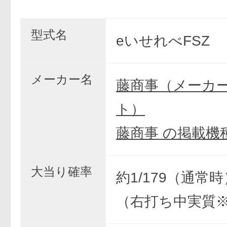
型式名
eいせれべFSZ
メーカー名
藤商事（メーカ
ト）
藤商事 の掲載機
大当り確率
約1/179（通常時）
（右打ち中実質