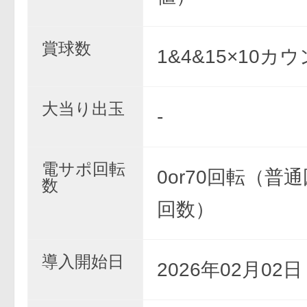
賞球数
1&4&15×10カ
大当り出玉
-
電サポ回転
0or70回転（普
数
回数）
導入開始日
2026年02月02