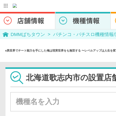
DMMぱちタウン
パチンコ・パチスロ機種情報
e異世界でチート能力を手にした俺は現実世界をも無双する 〜レベルアップは人生を
北海道歌志内市の設置店