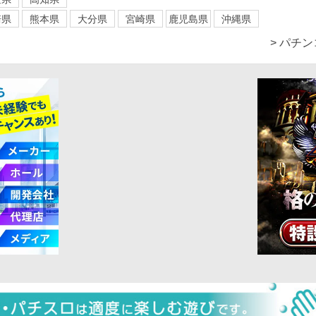
崎県
熊本県
大分県
宮崎県
鹿児島県
沖縄県
> パチ