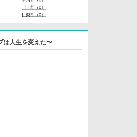
中川郡（0）
川上郡（0）
目梨郡（0）
プは人生を変えた〜