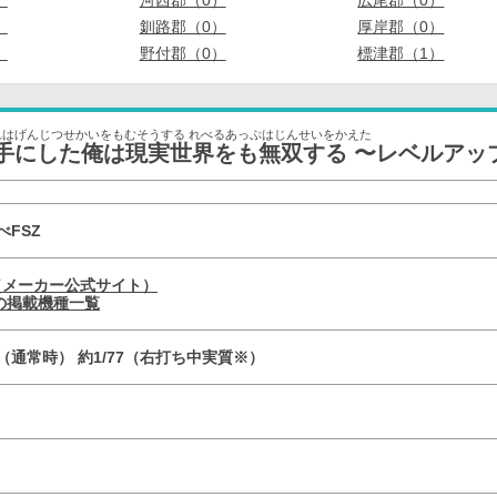
）
河西郡（0）
広尾郡（0）
）
釧路郡（0）
厚岸郡（0）
）
野付郡（0）
標津郡（1）
はげんじつせかいをもむそうする れべるあっぷはじんせいをかえた
手にした俺は現実世界をも無双する 〜レベルアッ
べFSZ
（メーカー公式サイト）
の掲載機種一覧
79（通常時） 約1/77（右打ち中実質※）