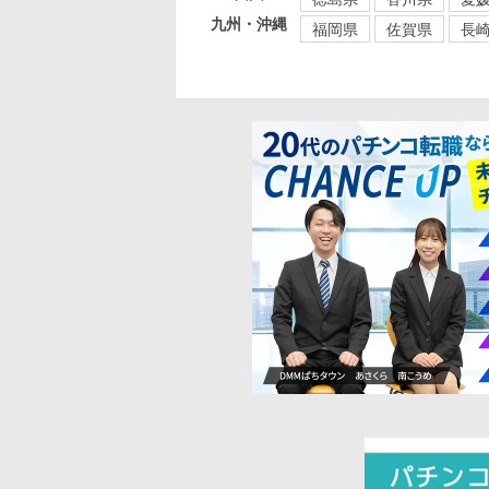
九州・沖縄
福岡県
佐賀県
長