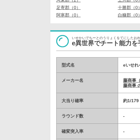
河東郡（2）
上川郡（0
足寄郡（0）
十勝郡（0
阿寒郡（0）
白糠郡（0
いせかいでちーとのうりょくをてにしたおれ
e異世界でチート能力を
型式名
eいせれ
メーカー名
藤商事
藤商事 
大当り確率
約1/1
ラウンド数
-
確変突入率
-