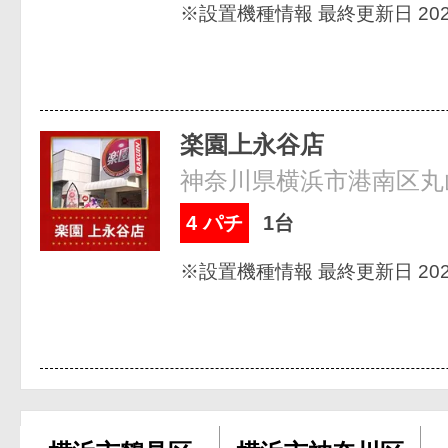
※設置機種情報 最終更新日 2026
楽園上永谷店
神奈川県横浜市港南区丸山
4 パチ
1台
※設置機種情報 最終更新日 2026