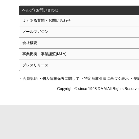
ヘルプ / お問い合わせ
よくある質問・お問い合わせ
メールマガジン
会社概要
事業提携・事業譲渡(M&A)
プレスリリース
・会員規約
・個人情報保護に関して
・特定商取引法に基づく表示
・規
Copyright © since 1998 DMM All Rights Reserve