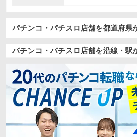
パチンコ・パチスロ店舗を都道府県
パチンコ・パチスロ店舗を沿線・駅