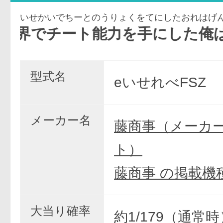
力を手にした俺は現実世界をも無
型式名
eいせれべFSZ
メーカー名
藤商事（メーカ
ト）
藤商事 の掲載機
大当り確率
約1/179（通常時）