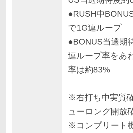
●RUSH中BONU
で1G連ループ
●BONUS当選期
連ループ率をあ
率は約83%
※右打ち中実質
ューロング開放
※コンプリート