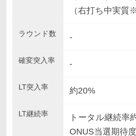
（右打ち中実質
ラウンド数
-
確変突入率
-
LT突入率
約20%
LT継続率
トータル継続率約
ONUS当選期待度