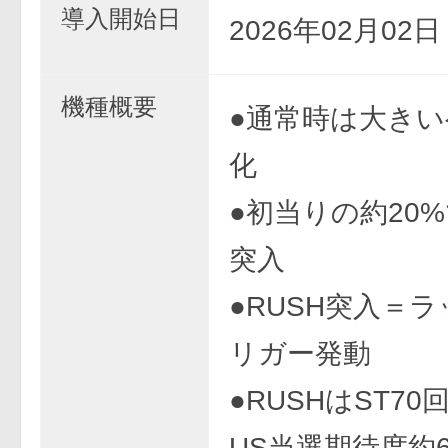
導入開始日
2026年02月02
機種概要
●通常時は大き
化
●初当りの約20%
突入
●RUSH突入＝
リガー発動
●RUSHはST70
US当選期待度約6