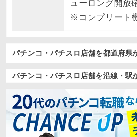
ューロング開放
※コンプリート
パチンコ・パチスロ店舗を都道府県
パチンコ・パチスロ店舗を沿線・駅