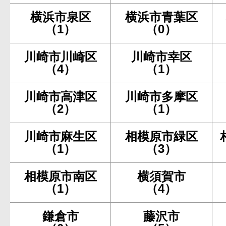
横浜市泉区
横浜市青葉区
（1）
（0）
川崎市川崎区
川崎市幸区
（4）
（1）
川崎市高津区
川崎市多摩区
（2）
（1）
川崎市麻生区
相模原市緑区
（1）
（3）
相模原市南区
横須賀市
（1）
（4）
鎌倉市
藤沢市