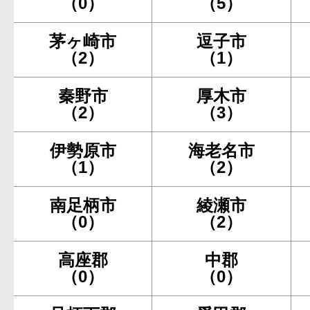
（0）
（5）
茅ヶ崎市
逗子市
（2）
（1）
秦野市
厚木市
（2）
（3）
伊勢原市
海老名市
（1）
（2）
南足柄市
綾瀬市
（0）
（2）
高座郡
中郡
（0）
（0）