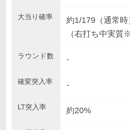
大当り確率
約1/179（通常時）
（右打ち中実質
ラウンド数
-
確変突入率
-
LT突入率
約20%