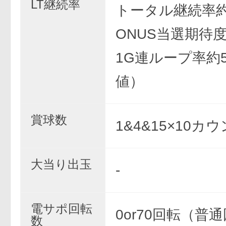
LT継続率
トータル継続率約
ONUS当選期待度
1G連ループ率約
値）
賞球数
1&4&15×10カ
大当り出玉
-
電サポ回転
0or70回転（普
数